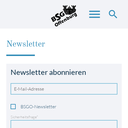
menu
search
Newsletter
Suchbegriffe
SUCHEN
Newsletter abonnieren
E-
Mail-
Adresse
Verteiler
BSGO-Newsletter
Pflichtfeld
Sicherheitsfrage
*