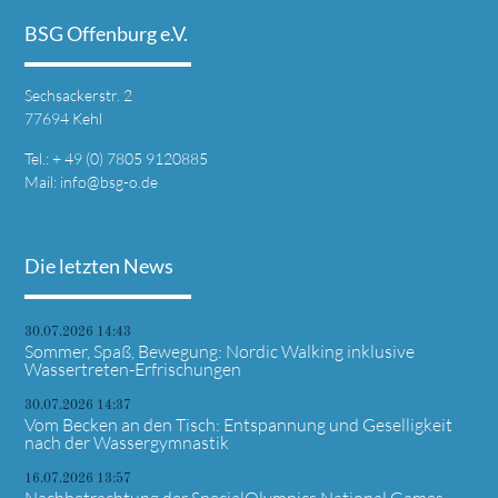
BSG Offenburg e.V.
Sechsackerstr. 2
77694 Kehl
Tel.: + 49 (0) 7805 9120885
Mail:
info@bsg-o.de
Die letzten News
30.07.2026 14:43
Sommer, Spaß, Bewegung: Nordic Walking inklusive
Wassertreten-Erfrischungen
30.07.2026 14:37
Vom Becken an den Tisch: Entspannung und Geselligkeit
nach der Wassergymnastik
16.07.2026 13:57
Nachbetrachtung der SpecialOlympics National Games