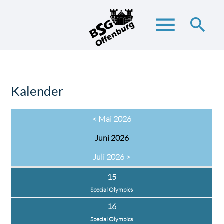
menu
search
Suchbegriffe
SUCHEN
Kalender
< Mai 2026
Juni 2026
Juli 2026 >
15
Special Olympics
16
Special Olympics