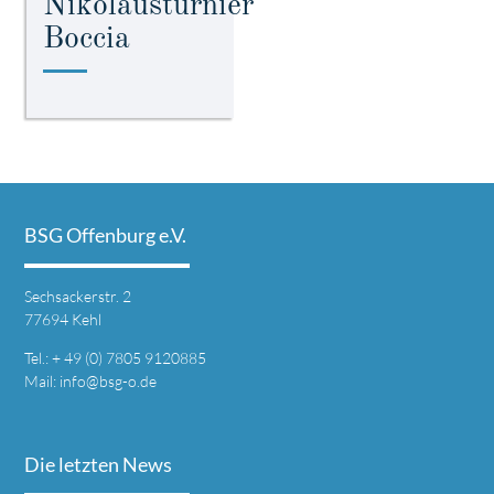
Nikolausturnier
Boccia
BSG Offenburg e.V.
Sechsackerstr. 2
77694 Kehl
Tel.: + 49 (0) 7805 9120885
Mail:
info@bsg-o.de
Die letzten News